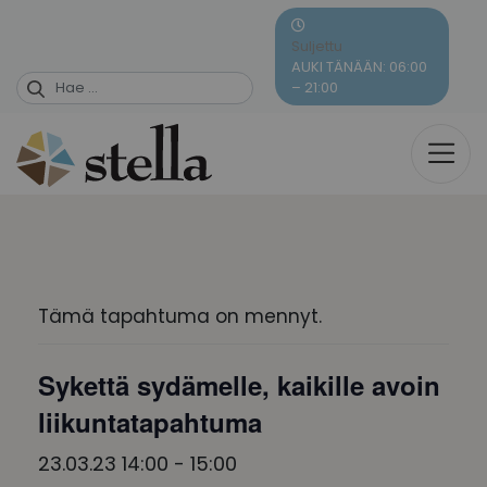
Skip
to
Suljettu
content
AUKI TÄNÄÄN: 06:00
– 21:00
Tämä tapahtuma on mennyt.
Sykettä sydämelle, kaikille avoin
liikuntatapahtuma
23.03.23 14:00
-
15:00