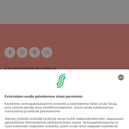
EN
KAUPPAKESKUS STELLA
MAAHERRANKATU 13
50100 MIKKELI
Aukioloajat
Anna palautetta
Kartat