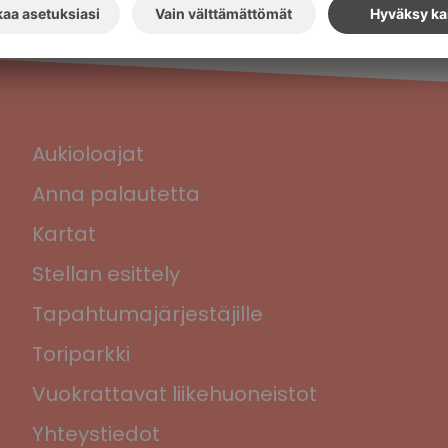
Aukioloajat
Anna palautetta
Kartat
Stellan esittely
Tapahtumajärjestäjille
Toriparkki
Vuokrattavat liikehuoneistot
Yhteystiedot