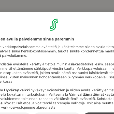
ksessa, Pentikin viereisessä liiketilassa
 maksuton liikuntatapahtuma
va liikunta ja venytykset
stä