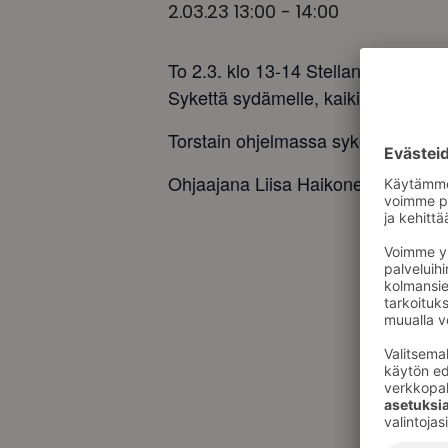
2.03.23 13:00
-
14:00
To 2.3. klo 13-14 Stellan pohjakerro
Sykettä sydämelle, kaikille avoin,
Torstain ohjelmassa sykettä kohotta
Ohjaajana Liisa Haikonen ESLI ry: