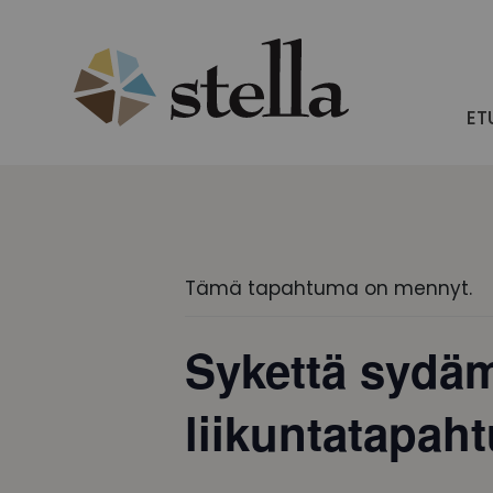
Skip
to
content
ET
Tämä tapahtuma on mennyt.
Sykettä sydäme
liikuntatapah