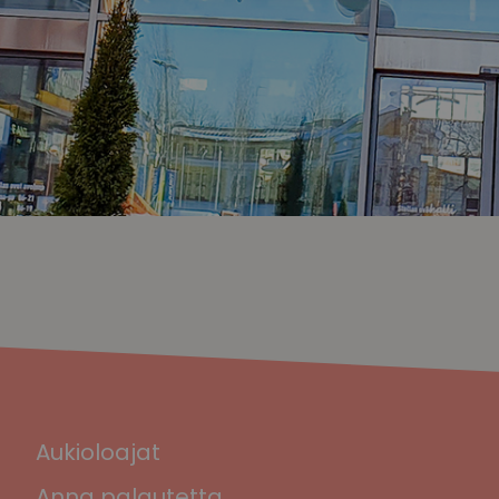
Aukioloajat
Anna palautetta