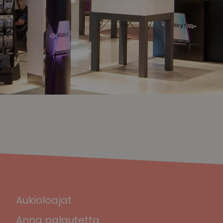
Aukioloajat
Anna palautetta