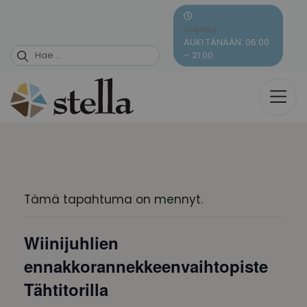
Skip
to
Suljettu
content
AUKI TÄNÄÄN: 06:00
– 21:00
Tämä tapahtuma on mennyt.
Wiinijuhlien
ennakkorannekkeenvaihtopiste
Tähtitorilla