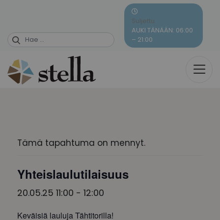
Skip
to
Suljettu
content
AUKI TÄNÄÄN: 06:00
– 21:00
Tämä tapahtuma on mennyt.
Yhteislaulutilaisuus
20.05.25 11:00
-
12:00
Keväisiä lauluja Tähtitorilla!