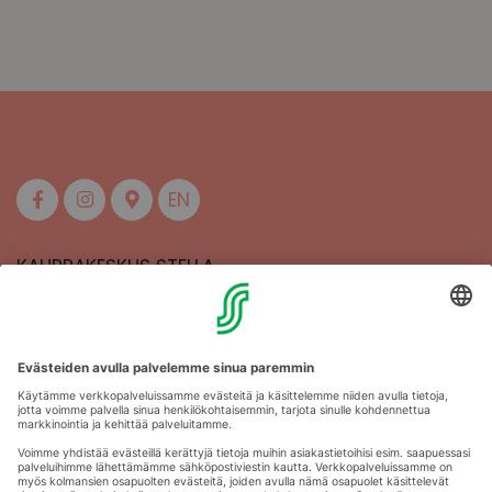
EN
KAUPPAKESKUS STELLA
MAAHERRANKATU 13
50100 MIKKELI
Aukioloajat
Anna palautetta
Kartat