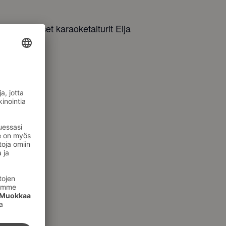
aikalliset karaoketaiturit Eija