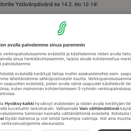
torille Ystävänpäivänä ke 14.2. klo 12-14!
elaulun muodossa humppakuningas Markku Manninen sekä p
allio-Korpela.
narikka tanssien ajan.