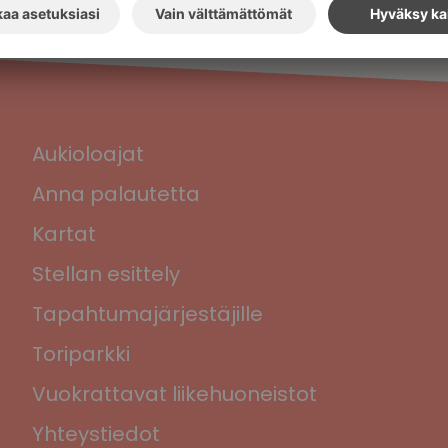
Aukioloajat
Anna palautetta
Kartat
Stellan esittely
Tapahtumajärjestäjille
Toriparkki
Vuokrattavat liikehuoneistot
Yhteystiedot