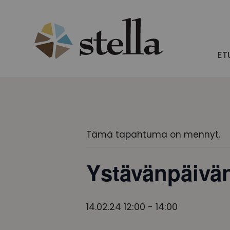
Skip
to
content
ET
Tämä tapahtuma on mennyt.
Ystävänpäivän 
14.02.24 12:00
-
14:00