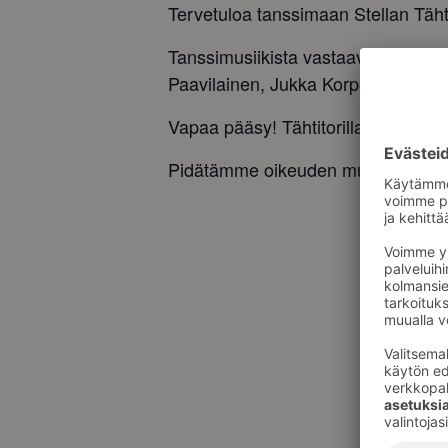
Tervetuloa tanssimaan Stellan Tähti
Tanssimusiikista vastaavat karaok
Paavilainen, Jukka Korpela ja Irja K
Vapaa pääsy! Tähtitorilla ilmainen 
Pidätämme oikeuden muutoksiin.