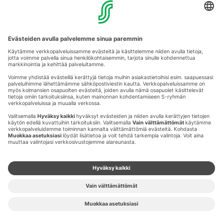
MAAHERRANKATU 13
50100 MIKKELI
Aukioloajat
Anna palautetta
Kartat
Stellan esittely
Tapahtumajärjestäjille
Toriparkki
Vuokrattavat liikehuoneistot
Yhteystiedot
Muuta evästeasetuksia & evästeinformaatio