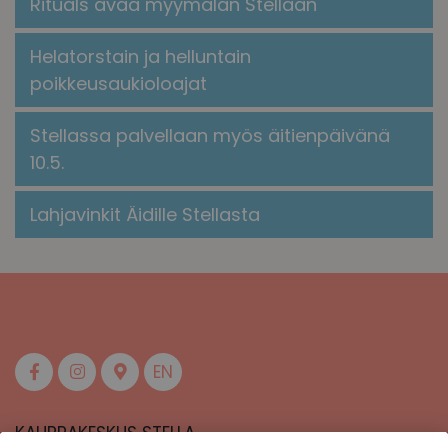
​​Rituals avaa myymälän Stellaan​
Helatorstain ja helluntain
poikkeusaukioloajat
Stellassa palvellaan myös äitienpäivänä
10.5.
Lahjavinkit Äidille Stellasta
EN
KAUPPAKESKUS STELLA