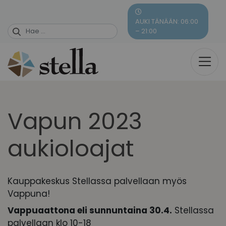
Skip
to
AUKI TÄNÄÄN: 06:00
content
– 21:00
Vapun 2023
aukioloajat
Kauppakeskus Stellassa palvellaan myös
Vappuna!
Vappuaattona eli sunnuntaina 30.4.
Stellassa
palvellaan klo 10-18