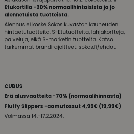
Etukortilla -20% normaalihintaisista ja jo
alennetuista tuotteista.
Alennus ei koske Sokos kuvaston kauneuden
hintaetutuotteita, S-Etutuotteita, lahjakortteja,
palveluja, eikä S-marketin tuotteita. Katso
tarkemmat brändirajoitteet: sokos.fi/ehdot.
CUBUS
Erä alusvaatteita -70% (normaalihinnasta)
Fluffy Slippers -aamutossut 4,99€ (19,99€)
Voimassa 14.-17.2.2024.