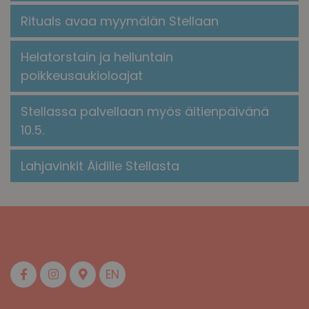
​​Rituals avaa myymälän Stellaan​
Helatorstain ja helluntain
poikkeusaukioloajat
Stellassa palvellaan myös äitienpäivänä
10.5.
Lahjavinkit Äidille Stellasta
EN