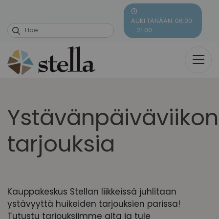
Skip
to
AUKI TÄNÄÄN: 06:00
content
– 21:00
Ystävänpäiväviikon
tarjouksia
Kauppakeskus Stellan liikkeissä juhlitaan
ystävyyttä huikeiden tarjouksien parissa!
Tutustu tarjouksiimme alta ja tule