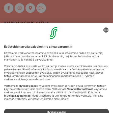
EN
KAUPPAKESKUS STELLA
MAAHERRANKATU 13
50100 MIKKELI
Aukioloajat
Anna palautetta
Kartat
Stellan esittely
Tapahtumajärjestäjille
Toriparkki
Vuokrattavat liikehuoneistot