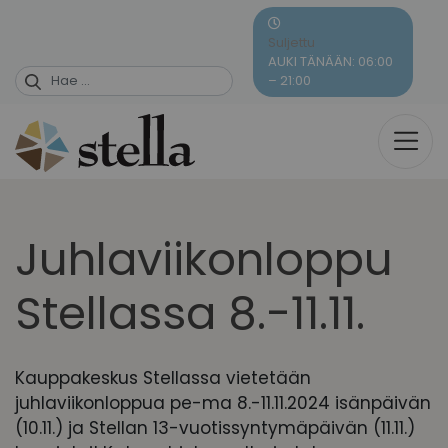
Skip
to
Suljettu
content
AUKI TÄNÄÄN: 06:00
– 21:00
Juhlaviikonloppu
Stellassa 8.-11.11.
Kauppakeskus Stellassa vietetään
juhlaviikonloppua pe-ma 8.-11.11.2024 isänpäivän
(10.11.) ja Stellan 13-vuotissyntymäpäivän (11.11.)