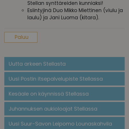
Stellan synttäreiden kunniaksi!
Esiintyjinä Duo Mikko Miettinen (viulu ja
laulu) ja Jani Luoma (kitara).
Paluu
Uutta arkeen Stellasta
Uusi Postin itsepalvelupiste Stellassa
Kesäale on käynnissä Stellassa
Juhannuksen aukioloajat Stellassa
Uusi Suur-Savon Leipomo Lounaskahvila